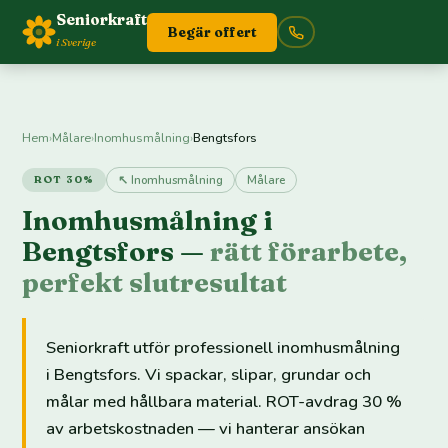
Seniorkraft
Begär offert
i Sverige
Hem
›
Målare
›
Inomhusmålning
›
Bengtsfors
↖ Inomhusmålning
Målare
ROT 30%
Inomhusmålning i
Bengtsfors —
rätt förarbete,
perfekt slutresultat
Seniorkraft utför professionell inomhusmålning
i Bengtsfors. Vi spackar, slipar, grundar och
målar med hållbara material. ROT-avdrag 30 %
av arbetskostnaden — vi hanterar ansökan