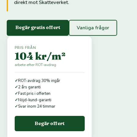
direkt mot Skatteverket.
Begär gratis offert
Vanliga frågor
PRIS FRÅN
104 kr/m²
arbete efter ROT-avdrag
✓
ROT-avdrag 30% ingår
✓
2 års garanti
✓
Fast pris i offerten
✓
Nöjd-kund-garanti
✓
Svar inom 24 timmar
Begär offert