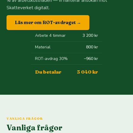
% av arbetskostnaden — vi hanterar ansökan mot
Skatteverket digitalt.
Läs mer om ROT-avdraget →
Arbete 4 timmar
3 200 kr
Material
800 kr
ROT-avdrag 30%
−960 kr
Du betalar
3 040 kr
VANLIGA FRÅGOR
Vanliga frågor