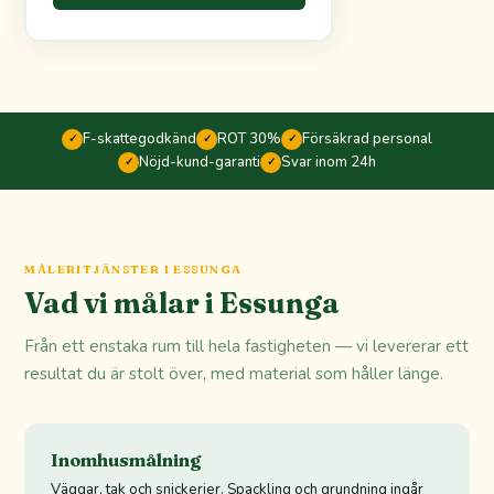
F-skattegodkänd
ROT 30%
Försäkrad personal
✓
✓
✓
Nöjd-kund-garanti
Svar inom 24h
✓
✓
MÅLERITJÄNSTER I ESSUNGA
Vad vi målar i Essunga
Från ett enstaka rum till hela fastigheten — vi levererar ett
resultat du är stolt över, med material som håller länge.
Inomhusmålning
Väggar, tak och snickerier. Spackling och grundning ingår