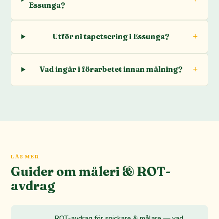
Essunga?
Utför ni tapetsering i Essunga?
Vad ingår i förarbetet innan målning?
LÄS MER
Guider om måleri & ROT-
avdrag
ROT-avdrag för snickare & målare — vad