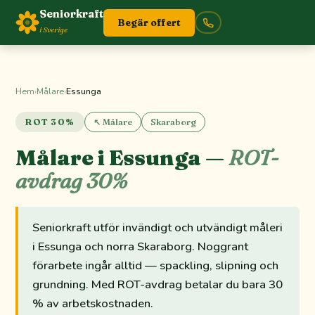
Seniorkraft
Begär offert
i Sverige
Hem
›
Målare
›
Essunga
ROT 30%
↖ Målare
Skaraborg
Målare i Essunga —
ROT-
avdrag 30%
Seniorkraft utför invändigt och utvändigt måleri
i Essunga och norra Skaraborg. Noggrant
förarbete ingår alltid — spackling, slipning och
grundning. Med ROT-avdrag betalar du bara 30
% av arbetskostnaden.