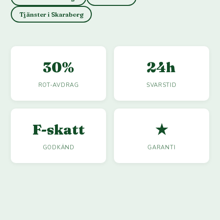
Tjänster i Skaraborg
30%
24h
ROT-AVDRAG
SVARSTID
F-skatt
★
GODKÄND
GARANTI