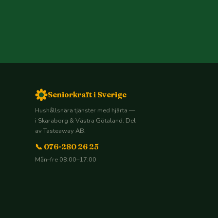
Seniorkraft i Sverige
Hushållsnära tjänster med hjärta —
i Skaraborg & Västra Götaland. Del
av Tasteaway AB.
📞 076-280 26 25
Mån–fre 08:00–17:00