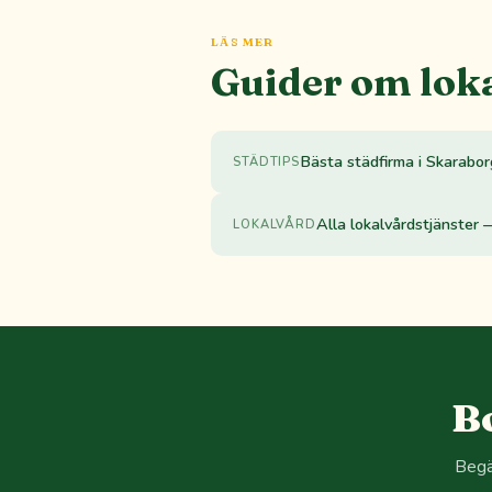
LÄS MER
Guider om lok
Bästa städfirma i Skarabo
STÄDTIPS
Alla lokalvårdstjänster 
LOKALVÅRD
B
Begä