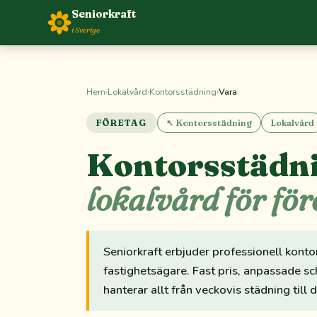
Seniorkraft
i Sverige
Hem
›
Lokalvård
›
Kontorsstädning
›
Vara
FÖRETAG
↖ Kontorsstädning
Lokalvård
Kontorsstädni
lokalvård för för
Seniorkraft erbjuder professionell konto
fastighetsägare. Fast pris, anpassade sc
hanterar allt från veckovis städning till 