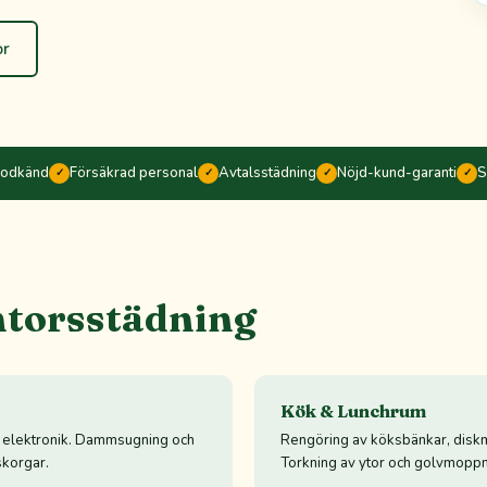
or
godkänd
Försäkrad personal
Avtalsstädning
Nöjd-kund-garanti
S
✓
✓
✓
✓
ntorsstädning
Kök & Lunchrum
h elektronik. Dammsugning och
Rengöring av köksbänkar, diskm
korgar.
Torkning av ytor och golvmoppn