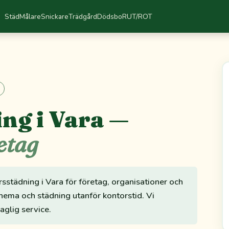
Städ
Målare
Snickare
Trädgård
Dödsbo
RUT/ROT
ng i Vara —
etag
rsstädning i Vara för företag, organisationer och
hema och städning utanför kontorstid. Vi
daglig service.