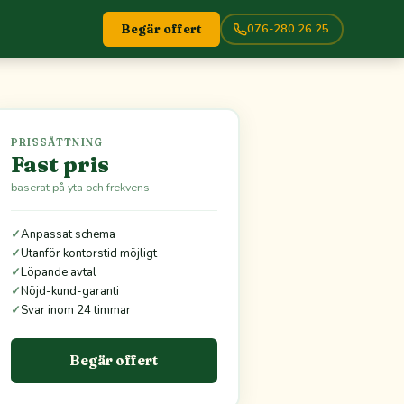
076-280 26 25
Begär offert
PRISSÄTTNING
Fast pris
baserat på yta och frekvens
✓
Anpassat schema
✓
Utanför kontorstid möjligt
✓
Löpande avtal
✓
Nöjd-kund-garanti
✓
Svar inom 24 timmar
Begär offert