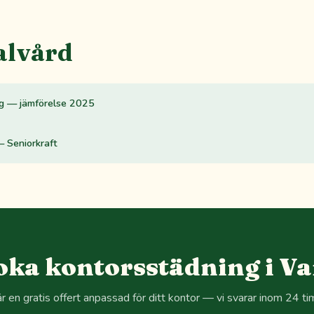
alvård
rg — jämförelse 2025
— Seniorkraft
oka kontorsstädning i Va
r en gratis offert anpassad för ditt kontor — vi svarar inom 24 ti