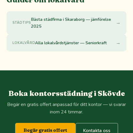
Bästa städfirma i Skaraborg — jämförelse
→
STÄDTIPS
2025
→
Alla lokalvårdstjänster — Seniorkraft
LOKALVÅRD
Boka kontorsstädning i Skövde
Begär en gratis offert anpassad för ditt kontor — vi svarar
inom 24 timmar.
Begär gratis offert
Kontakta oss