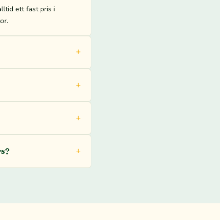
tid ett fast pris i
or.
rs?