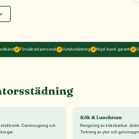
or
godkänd
Försäkrad personal
Avtalsstädning
Nöjd-kund-garanti
S
✓
✓
✓
✓
ntorsstädning
Kök & Lunchrum
h elektronik. Dammsugning och
Rengöring av köksbänkar, diskm
korgar.
Torkning av ytor och golvmoppn