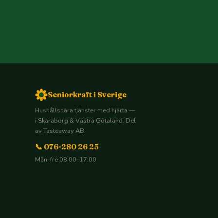
Seniorkraft i Sverige
Hushållsnära tjänster med hjärta —
i Skaraborg & Västra Götaland. Del
av Tasteaway AB.
📞 076-280 26 25
Mån–fre 08:00–17:00