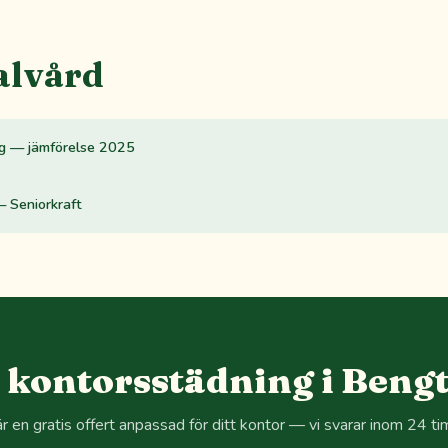
alvård
rg — jämförelse 2025
— Seniorkraft
 kontorsstädning i Bengt
r en gratis offert anpassad för ditt kontor — vi svarar inom 24 ti