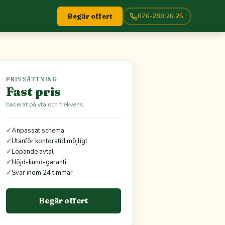
076-280 26 25
Begär offert
PRISSÄTTNING
Fast pris
baserat på yta och frekvens
✓
Anpassat schema
✓
Utanför kontorstid möjligt
✓
Löpande avtal
✓
Nöjd-kund-garanti
✓
Svar inom 24 timmar
Begär offert