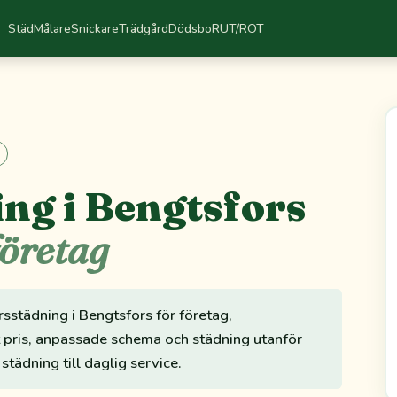
Städ
Målare
Snickare
Trädgård
Dödsbo
RUT/ROT
ng i Bengtsfors
företag
rsstädning i Bengtsfors för företag,
t pris, anpassade schema och städning utanför
 städning till daglig service.