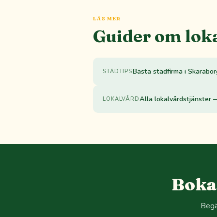
LÄS MER
Guider om lok
Bästa städfirma i Skarabo
STÄDTIPS
Alla lokalvårdstjänster 
LOKALVÅRD
Boka
Begä