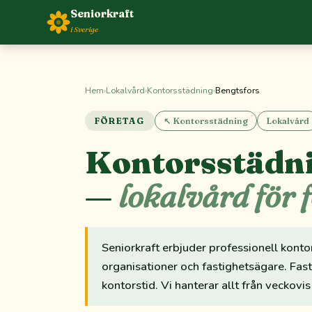
Seniorkraft
i Sverige
Hem
›
Lokalvård
›
Kontorsstädning
›
Bengtsfors
FÖRETAG
↖ Kontorsstädning
Lokalvård
Kontorsstädni
—
lokalvård för 
Seniorkraft erbjuder professionell konto
organisationer och fastighetsägare. Fas
kontorstid. Vi hanterar allt från veckovis