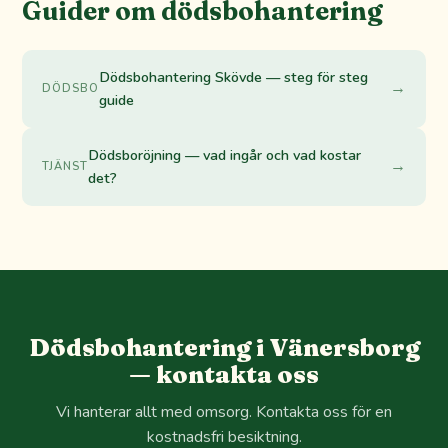
Guider om dödsbohantering
Dödsbohantering Skövde — steg för steg
→
DÖDSBO
guide
Dödsboröjning — vad ingår och vad kostar
→
TJÄNST
det?
Dödsbohantering i Vänersborg
— kontakta oss
Vi hanterar allt med omsorg. Kontakta oss för en
kostnadsfri besiktning.