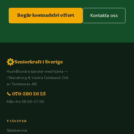
Begär kostnadsfri offert
Kontakta oss
Seniorkraft i Sverige
Hushållsnära tjänster med hjärta —
i Skaraborg & Västra Götaland. Del
av Tasteaway AB.
📞 076-280 26 25
Mån–fre 08:00–17:00
TJÄNSTER
Städservice