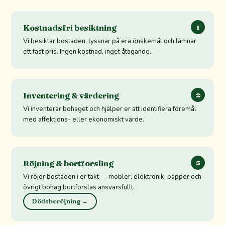
Kostnadsfri besiktning
1
Vi besiktar bostaden, lyssnar på era önskemål och lämnar
ett fast pris. Ingen kostnad, inget åtagande.
Inventering & värdering
2
Vi inventerar bohaget och hjälper er att identifiera föremål
med affektions- eller ekonomiskt värde.
Röjning & bortforsling
3
Vi röjer bostaden i er takt — möbler, elektronik, papper och
övrigt bohag bortforslas ansvarsfullt.
Dödsboröjning →