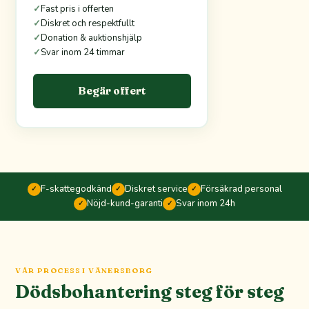
✓
Fast pris i offerten
✓
Diskret och respektfullt
✓
Donation & auktionshjälp
✓
Svar inom 24 timmar
Begär offert
F-skattegodkänd
Diskret service
Försäkrad personal
✓
✓
✓
Nöjd-kund-garanti
Svar inom 24h
✓
✓
VÅR PROCESS I VÄNERSBORG
Dödsbohantering steg för steg