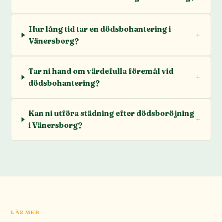
Hur lång tid tar en dödsbohantering i
Vänersborg?
Tar ni hand om värdefulla föremål vid
dödsbohantering?
Kan ni utföra städning efter dödsboröjning
i Vänersborg?
LÄS MER