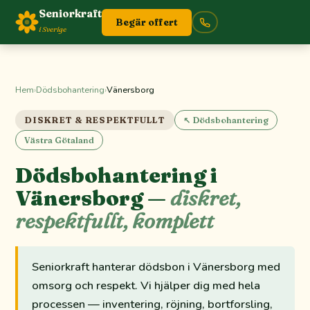
Seniorkraft
Begär offert
i Sverige
Hem
›
Dödsbohantering
›
Vänersborg
DISKRET & RESPEKTFULLT
↖ Dödsbohantering
Västra Götaland
Dödsbohantering i
Vänersborg —
diskret,
respektfullt, komplett
Seniorkraft hanterar dödsbon i Vänersborg med
omsorg och respekt. Vi hjälper dig med hela
processen — inventering, röjning, bortforsling,