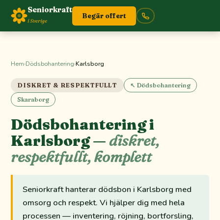
Seniorkraft
Begär offert
i Sverige
Hem
›
Dödsbohantering
›
Karlsborg
DISKRET & RESPEKTFULLT
↖ Dödsbohantering
Skaraborg
Dödsbohantering i
Karlsborg —
diskret,
respektfullt, komplett
Seniorkraft hanterar dödsbon i Karlsborg med
omsorg och respekt. Vi hjälper dig med hela
processen — inventering, röjning, bortforsling,