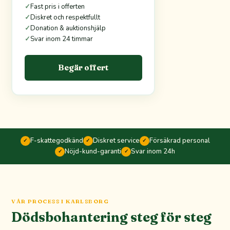
✓
Fast pris i offerten
✓
Diskret och respektfullt
✓
Donation & auktionshjälp
✓
Svar inom 24 timmar
Begär offert
F-skattegodkänd
Diskret service
Försäkrad personal
✓
✓
✓
Nöjd-kund-garanti
Svar inom 24h
✓
✓
VÅR PROCESS I KARLSBORG
Dödsbohantering steg för steg