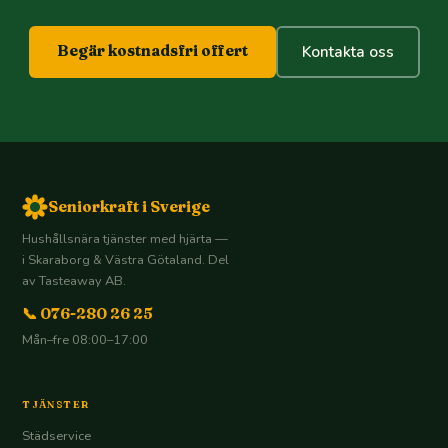
Begär kostnadsfri offert
Kontakta oss
Seniorkraft i Sverige
Hushållsnära tjänster med hjärta —
i Skaraborg & Västra Götaland. Del
av Tasteaway AB.
📞 076-280 26 25
Mån–fre 08:00–17:00
TJÄNSTER
Städservice