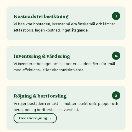
Kostnadsfri besiktning
1
Vi besiktar bostaden, lyssnar på era önskemål och lämnar
ett fast pris. Ingen kostnad, inget åtagande.
Inventering & värdering
2
Vi inventerar bohaget och hjälper er att identifiera föremål
med affektions- eller ekonomiskt värde.
Röjning & bortforsling
3
Vi röjer bostaden i er takt — möbler, elektronik, papper och
övrigt bohag bortforslas ansvarsfullt.
Dödsboröjning →