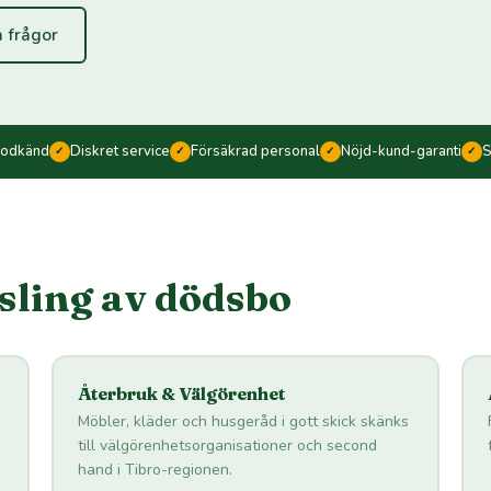
 frågor
godkänd
Diskret service
Försäkrad personal
Nöjd-kund-garanti
S
✓
✓
✓
✓
rsling av dödsbo
Återbruk & Välgörenhet
Möbler, kläder och husgeråd i gott skick skänks
till välgörenhetsorganisationer och second
hand i Tibro-regionen.