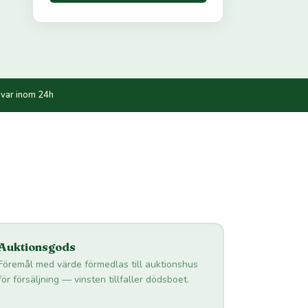
var inom 24h
Auktionsgods
Föremål med värde förmedlas till auktionshus
för försäljning — vinsten tillfaller dödsboet.