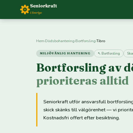
Seniorkraft
i Sverige
Hem
›
Dödsbohantering
›
Bortforsling
›
Tibro
↖ Bortforsling
Ska
MILJÖVÄNLIG HANTERING
Bortforsling av d
prioriteras alltid
Seniorkraft utför ansvarsfull bortforsli
skick skänks till välgörenhet — vi priori
Kostnadsfri offert efter besiktning.