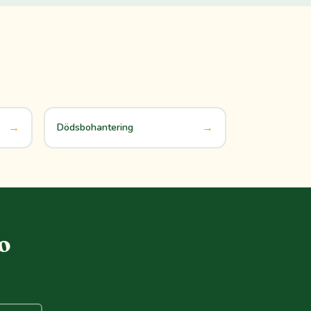
→
→
Dödsbohantering
o