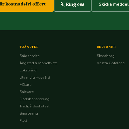
r kostnadsfri offert
Ring oss
Skicka medde
TJÄNSTER
REGIONER
Städservice
Skaraborg
Ångstäd & Möbeltvätt
Västra Götaland
Lokalvård
Utvändig Husvård
Målare
Snickare
Dödsbohantering
Trädgårdsskötsel
Snöröjning
Flytt