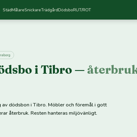
Städ
Målare
Snickare
Trädgård
Dödsbo
RUT/ROT
raborg
ödsbo i Tibro —
återbru
ng av dödsbon i Tibro. Möbler och föremål i gott
terar återbruk. Resten hanteras miljövänligt.