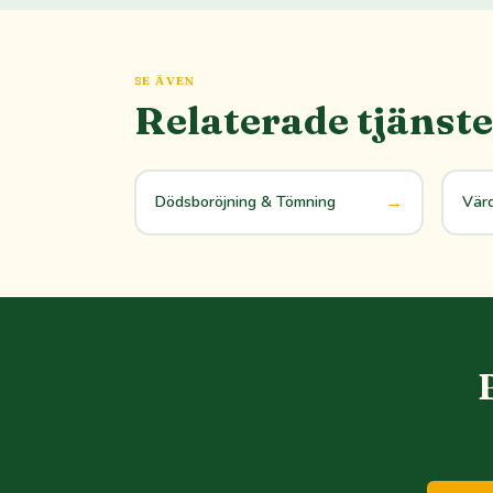
SE ÄVEN
Relaterade tjänste
→
Dödsboröjning & Tömning
Vär