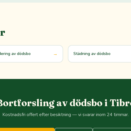
r
→
dering av dödsbo
Städning av dödsbo
Bortforsling av dödsbo i Tibr
Kostnadsfri offert efter besiktning — vi svarar inom 24 timmar.