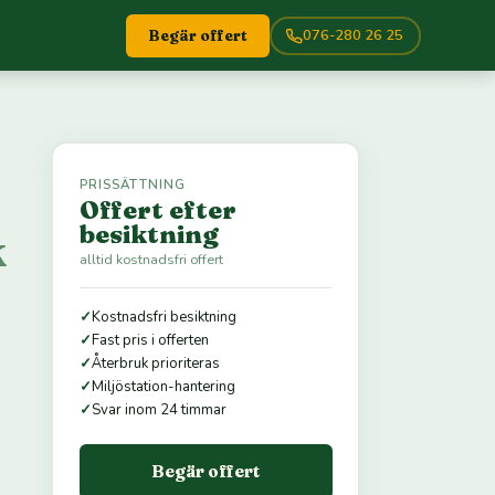
076-280 26 25
Begär offert
PRISSÄTTNING
Offert efter
besiktning
k
alltid kostnadsfri offert
✓
Kostnadsfri besiktning
✓
Fast pris i offerten
✓
Återbruk prioriteras
✓
Miljöstation-hantering
✓
Svar inom 24 timmar
Begär offert