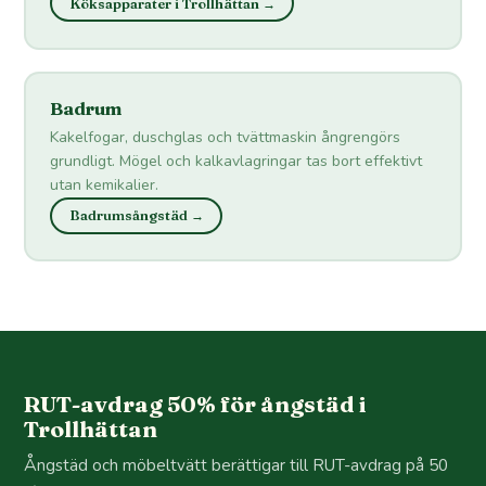
Köksapparater i Trollhättan →
Badrum
Kakelfogar, duschglas och tvättmaskin ångrengörs
grundligt. Mögel och kalkavlagringar tas bort effektivt
utan kemikalier.
Badrumsångstäd →
RUT-avdrag 50% för ångstäd i
Trollhättan
Ångstäd och möbeltvätt berättigar till RUT-avdrag på 50