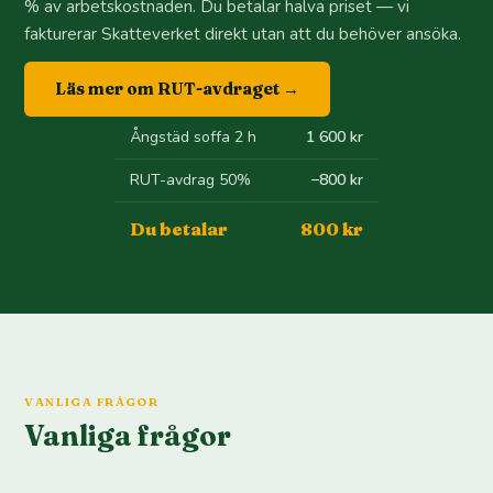
% av arbetskostnaden. Du betalar halva priset — vi
fakturerar Skatteverket direkt utan att du behöver ansöka.
Läs mer om RUT-avdraget →
Ångstäd soffa 2 h
1 600 kr
RUT-avdrag 50%
−800 kr
Du betalar
800 kr
VANLIGA FRÅGOR
Vanliga frågor