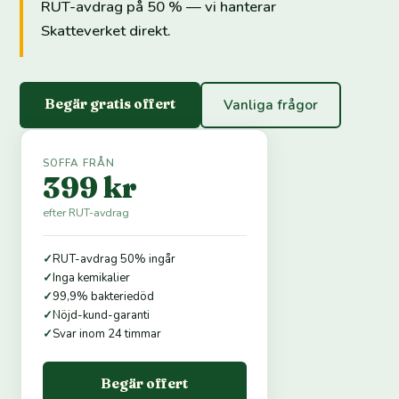
RUT-avdrag på 50 % — vi hanterar
Skatteverket direkt.
Begär gratis offert
Vanliga frågor
SOFFA FRÅN
399 kr
efter RUT-avdrag
✓
RUT-avdrag 50% ingår
✓
Inga kemikalier
✓
99,9% bakteriedöd
✓
Nöjd-kund-garanti
✓
Svar inom 24 timmar
Begär offert