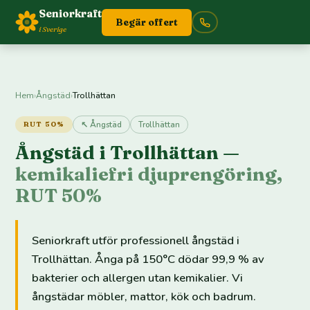
Seniorkraft
Begär offert
i Sverige
Hem
›
Ångstäd
›
Trollhättan
↖ Ångstäd
Trollhättan
RUT 50%
Ångstäd i Trollhättan —
kemikaliefri djuprengöring,
RUT 50%
Seniorkraft utför professionell ångstäd i
Trollhättan. Ånga på 150°C dödar 99,9 % av
bakterier och allergen utan kemikalier. Vi
ångstädar möbler, mattor, kök och badrum.