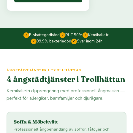
F-skattegodkänd
RUT 50%
Kemikaliefri
✓
✓
✓
99,9% bakteriedöd
Svar inom 24h
✓
✓
ÅNGSTÄDTJÄNSTER I TROLLHÄTTAN
4 ångstädtjänster i Trollhättan
Kemikaliefri djuprengöring med professionell ångmaskin —
perfekt för allergiker, barnfamiljer och djurägare.
Soffa & Möbeltvätt
Professionell ångbehandling av soffor, fåtöljer och