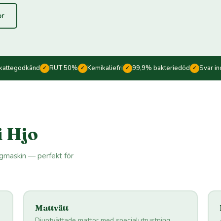
or
kattegodkänd
RUT 50%
Kemikaliefri
99,9% bakteriedöd
Svar i
✓
✓
✓
✓
i Hjo
ngmaskin — perfekt för
Mattvätt
Djuptvättade mattor med specialutrustning.