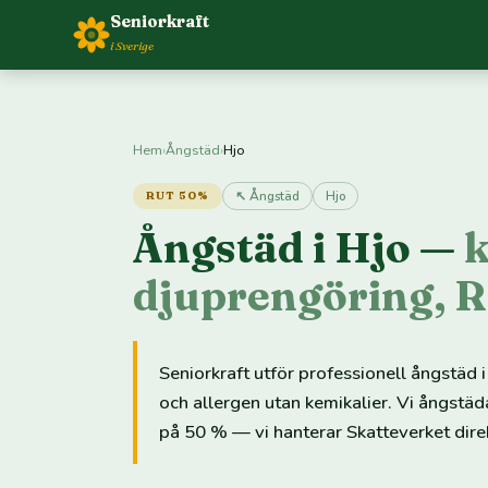
Seniorkraft
i Sverige
Hem
›
Ångstäd
›
Hjo
↖ Ångstäd
Hjo
RUT 50%
Ångstäd i Hjo —
k
djuprengöring, 
Seniorkraft utför professionell ångstäd
och allergen utan kemikalier. Vi ångstä
på 50 % — vi hanterar Skatteverket dire