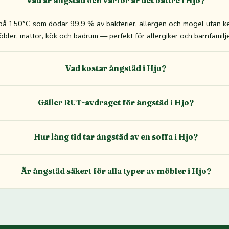
Vad är ångstäd och varför är det bättre i Hjo?
 150°C som dödar 99,9 % av bakterier, allergen och mögel utan kemi
bler, mattor, kök och badrum — perfekt för allergiker och barnfamilje
Vad kostar ångstäd i Hjo?
Gäller RUT-avdraget för ångstäd i Hjo?
Hur lång tid tar ångstäd av en soffa i Hjo?
Är ångstäd säkert för alla typer av möbler i Hjo?