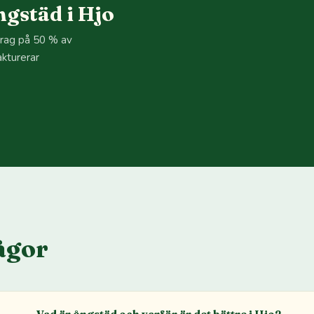
gstäd i Hjo
drag på 50 % av
akturerar
.
ågor