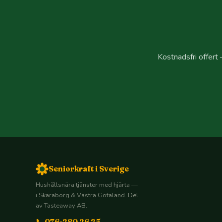
Kostnadsfri offert 
Seniorkraft i Sverige
Hushållsnära tjänster med hjärta —
i Skaraborg & Västra Götaland. Del
av Tasteaway AB.
📞 076-280 26 25