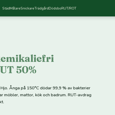
Städ
Målare
Snickare
Trädgård
Dödsbo
RUT/ROT
emikaliefri
RUT 50%
 i Hjo. Ånga på 150°C dödar 99,9 % av bakterier
dar möbler, mattor, kök och badrum. RUT-avdrag
kt.