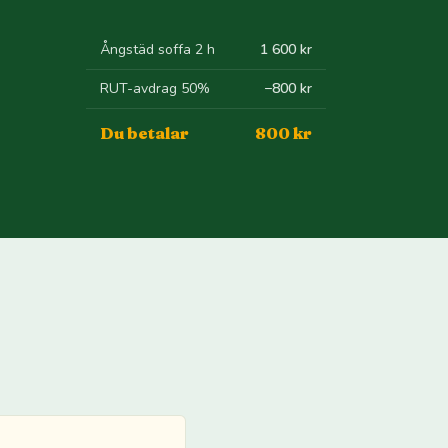
Ångstäd soffa 2 h
1 600 kr
RUT-avdrag 50%
−800 kr
Du betalar
800 kr