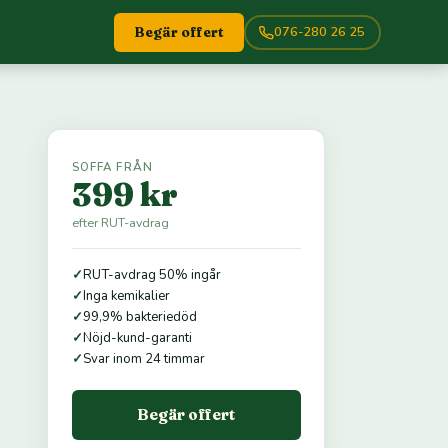
076-280 26 25
Begär offert
SOFFA FRÅN
399 kr
efter RUT-avdrag
✓
RUT-avdrag 50% ingår
✓
Inga kemikalier
✓
99,9% bakteriedöd
✓
Nöjd-kund-garanti
✓
Svar inom 24 timmar
Begär offert