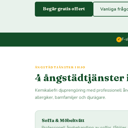
Begär gratis offert
Vanliga fråg
F-s
✓
ÅNGSTÄDTJÄNSTER I HJO
4 ångstädtjänster 
Kemikaliefri djuprengöring med professionell å
allergiker, barnfamiljer och djurägare.
Soffa & Möbeltvätt
Professionell ångbehandling av soffor, fåtöljer