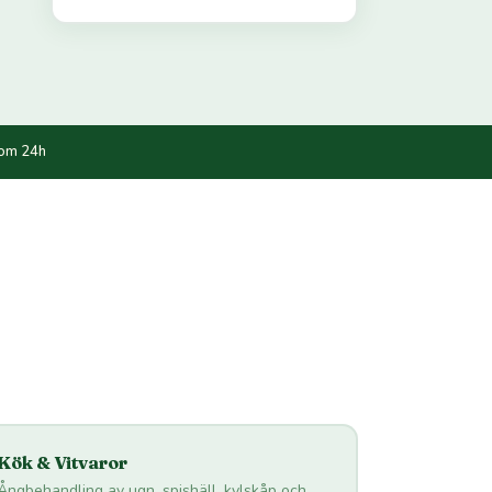
nom 24h
Kök & Vitvaror
Ångbehandling av ugn, spishäll, kylskåp och