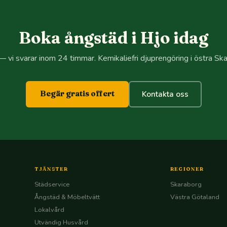
Boka ångstäd i Hjo idag
— vi svarar inom 24 timmar. Kemikaliefri djuprengöring i östra Sk
Begär gratis offert
Kontakta oss
TJÄNSTER
REGIONER
Städservice
Skaraborg
Ångstäd & Möbeltvätt
Västra Götaland
Lokalvård
Utvändig Husvård