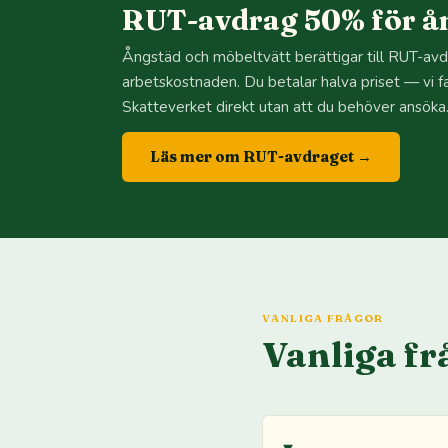
RUT-avdrag 50% för ån
Ångstäd och möbeltvätt berättigar till RUT-av
arbetskostnaden. Du betalar halva priset — vi f
Skatteverket direkt utan att du behöver ansöka
Läs mer om RUT-avdraget →
VANLIGA FRÅGOR
Vanliga fr