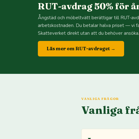
RUT-avdrag 50% för ån
Ångstäd och möbeltvätt berättigar till RUT-av
arbetskostnaden. Du betalar halva priset — vi f
Skatteverket direkt utan att du behöver ansöka
Läs mer om RUT-avdraget →
VANLIGA FRÅGOR
Vanliga fr