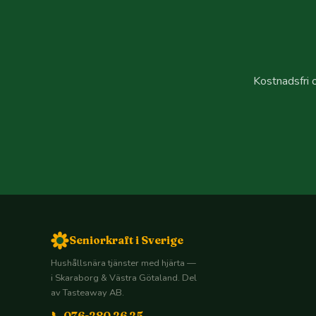
Kostnadsfri o
Seniorkraft i Sverige
Hushållsnära tjänster med hjärta —
i Skaraborg & Västra Götaland. Del
av Tasteaway AB.
📞 076-280 26 25