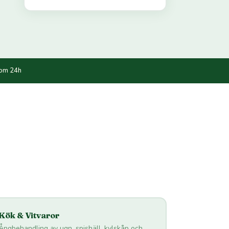
nom 24h
Kök & Vitvaror
Ångbehandling av ugn, spishäll, kylskåp och