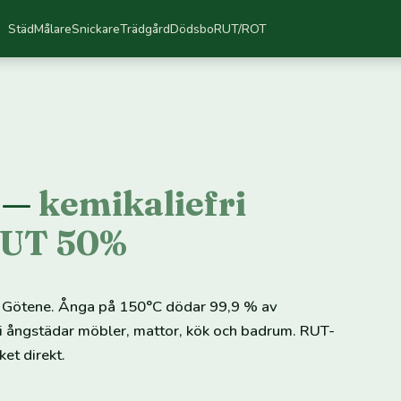
Städ
Målare
Snickare
Trädgård
Dödsbo
RUT/ROT
e —
kemikaliefri
RUT 50%
d i Götene. Ånga på 150°C dödar 99,9 % av
 Vi ångstädar möbler, mattor, kök och badrum. RUT-
et direkt.