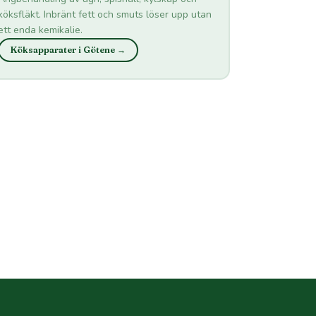
köksfläkt. Inbränt fett och smuts löser upp utan
ett enda kemikalie.
Köksapparater i Götene →