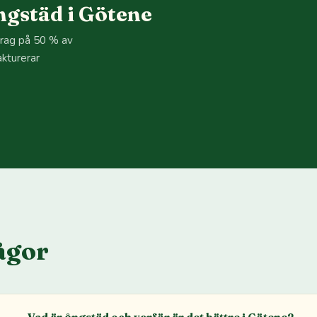
gstäd i Götene
drag på 50 % av
akturerar
.
ågor