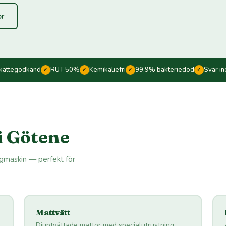
or
kattegodkänd
RUT 50%
Kemikaliefri
99,9% bakteriedöd
Svar i
✓
✓
✓
✓
i Götene
ngmaskin — perfekt för
Mattvätt
Djuptvättade mattor med specialutrustning.