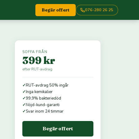
076-280 26 25
Begär offert
SOFFA FRÅN
399 kr
efter RUT-avdrag
✓
RUT-avdrag 50% ingår
✓
Inga kemikalier
✓
99,9% bakteriedöd
✓
Nöjd-kund-garanti
✓
Svar inom 24 timmar
Begär offert