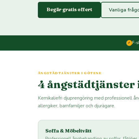
Begär gratis offert
Vanliga fråg
F-s
✓
ÅNGSTÄDTJÄNSTER I GÖTENE
4 ångstädtjänster 
Kemikaliefri djuprengöring med professionell å
allergiker, barnfamiljer och djurägare.
Soffa & Möbeltvätt
Professionell ångbehandling av soffor, fåtöljer