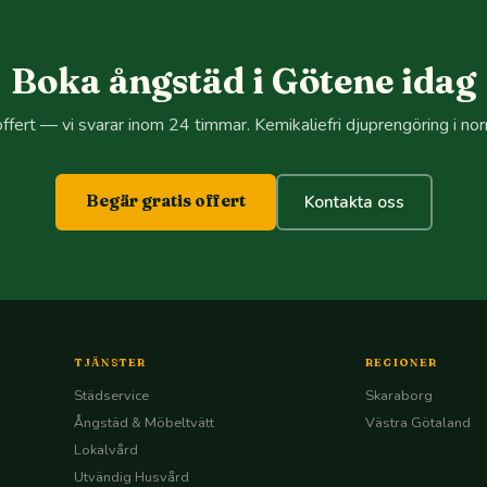
Boka ångstäd i Götene idag
ffert — vi svarar inom 24 timmar. Kemikaliefri djuprengöring i no
Begär gratis offert
Kontakta oss
TJÄNSTER
REGIONER
Städservice
Skaraborg
Ångstäd & Möbeltvätt
Västra Götaland
Lokalvård
Utvändig Husvård