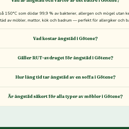
Vad är ångstäd och varför är det bättre i Götene?
 150°C som dödar 99,9 % av bakterier, allergen och mögel utan kem
täd av möbler, mattor, kök och badrum — perfekt för allergiker och ba
Vad kostar ångstäd i Götene?
Gäller RUT-avdraget för ångstäd i Götene?
Hur lång tid tar ångstäd av en soffa i Götene?
Är ångstäd säkert för alla typer av möbler i Götene?