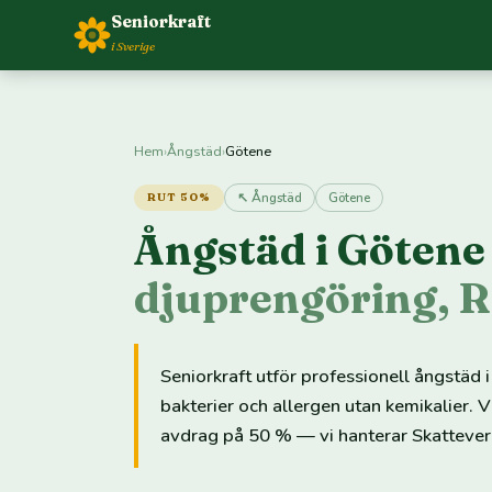
Seniorkraft
i Sverige
Hem
›
Ångstäd
›
Götene
↖ Ångstäd
Götene
RUT 50%
Ångstäd i Göten
djuprengöring, 
Seniorkraft utför professionell ångstä
bakterier och allergen utan kemikalier.
avdrag på 50 % — vi hanterar Skatteverk