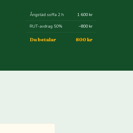
Ångstäd soffa 2 h
1 600 kr
RUT-avdrag 50%
−800 kr
Du betalar
800 kr